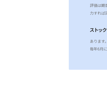
評価は期
力すれば
ストッ
あります
毎年6月