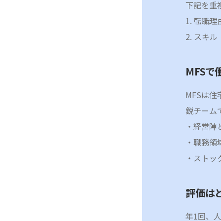
下記を重
1. 転職理
2. スキル
MFSで
MFSは
鋭チーム
・経営陣
・職務領
・ストッ
評価は
年1回、