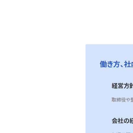
働き方、
経営方
取締役や
会社の