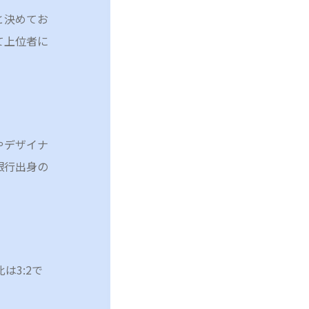
と決めてお
て上位者に
やデザイナ
銀行出身の
は3:2で