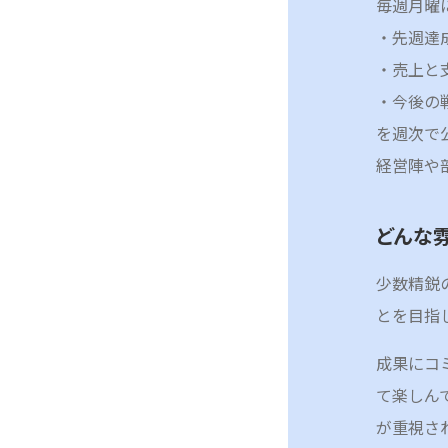
毎週月曜
・先週達
・売上と
・今後の
を週次で
経営陣や
どんな
少数精鋭
とを目指
成果にコ
て楽しん
が重視さ